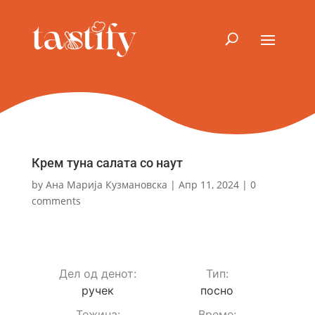
Крем туна салата со наут
by
Ана Марија Кузмановска
|
Апр 11, 2024
|
0
comments
Дел од денот:
Тип:
ручек
посно
Teжина:
Време: