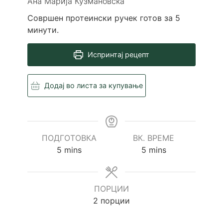
Ана Марија Кузмановска
Совршен протеински ручек готов за 5
минути.
Испринтај рецепт
Додај во листа за купување
ПОДГОТОВКА
ВК. ВРЕМЕ
minutes
minutes
5
mins
5
mins
ПОРЦИИ
2
порции