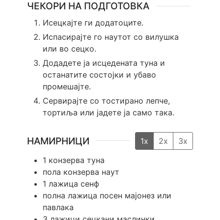
ЧЕКОРИ НА ПОДГОТОВКА
Исецкајте ги додатоците.
Испасирајте го наутот со вилушка
или во сецко.
Додадете ја исцедената туна и
останатите состојки и убаво
промешајте.
Сервирајте со тостирано лепче,
тортиља или јадете ја само така.
НАМИРНИЦИ
1x
2x
3x
1
конзерва туна
пола конзерва наут
1
лажица сенф
полна лажица посен мајонез или
павлака
3
лажици сецкани маслинки