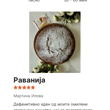
Раванија
Мартина Илова
Дефинитивно еден од моите омилени
старински рецепти, кој го подготвувала