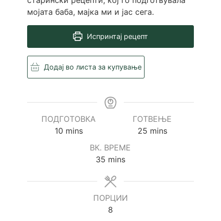
мојата баба, мајка ми и јас сега.
Испринтај рецепт
Додај во листа за купување
ПОДГОТОВКА
ГОТВЕЊЕ
minutes
minutes
10
mins
25
mins
ВК. ВРЕМЕ
minutes
35
mins
ПОРЦИИ
8