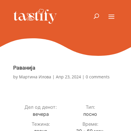
Раванија
by
Мартина Илова
|
Апр 23, 2024
|
0 comments
Дел од денот:
Тип:
вечера
посно
Teжина:
Време:
лесно
30 - 60 мин.