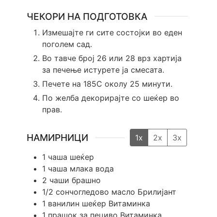
ЧЕКОРИ НА ПОДГОТОВКА
Измешајте ги сите состојки во еден
поголем сад.
Во тавче број 26 или 28 врз хартија
за печење истурете ја смесата.
Печете на 185С околу 25 минути.
По желба декорирајте со шеќер во
прав.
НАМИРНИЦИ
1x
2x
3x
1
чаша шеќер
1
чаша млака вода
2
чаши брашно
1/2
сончогледово масло Брилијант
1
ванилин шеќер Витаминка
1
прашок за пециво Витаминка