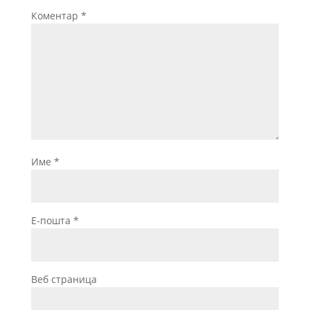
Коментар
*
Име
*
Е-пошта
*
Веб страница