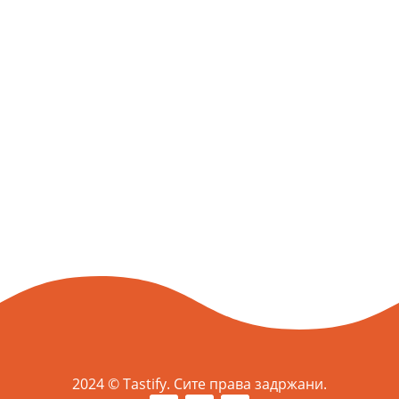
Emilija Blazeska
Emilija Blazeska
« Постари записи
2024 © Tastify. Сите права задржани.