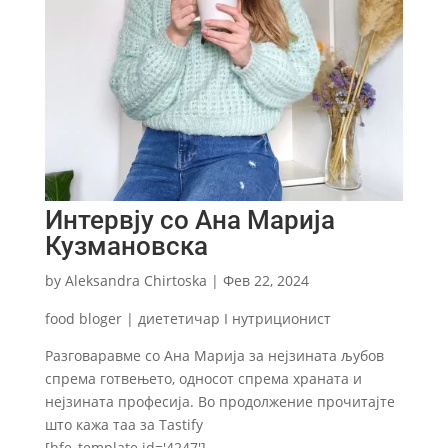
Интервју со Ана Марија
Кузмановска
by
Aleksandra Chirtoska
|
Фев 22, 2024
food bloger | диететичар I нутриционист
Разговаравме со Ана Марија за нејзината љубов
спрема готвењето, односот спрема храната и
нејзината професија. Во продолжение прочитајте
што кажа таа за Tastify
[hfe_template id='4247']