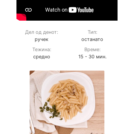
Дел од денот:
Тип:
ручек
останато
Teжина:
Време:
средно
15 - 30 мин.