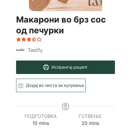
Макарони во брз сос
од печурки
Tastify
Испринтај рецепт
Додај во листа за купување
ПОДГОТОВКА
ГОТВЕЊЕ
minutes
minutes
10
mins
20
mins