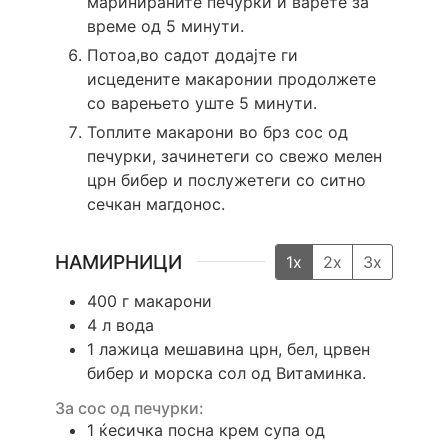
маринираните печурки и варете за
време од 5 минути.
Потоа,во садот додајте ги
исцедените макаронии продолжете
со варењето уште 5 минути.
Топлите макарони во брз сос од
печурки, зачинетеги со свежо мелен
црн бибер и послужетеги со ситно
сечкан магдонос.
НАМИРНИЦИ
1x
2x
3x
400
г
макарони
4
л
вода
1
лажица
мешавина црн, бел, црвен
бибер и морска сол од Витаминка.
За сос од печурки:
1
ќесичка посна крем супа од