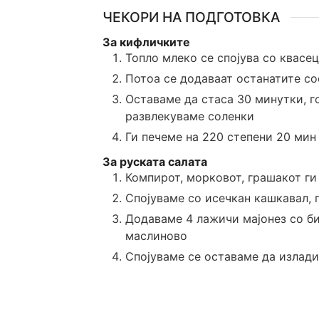
ЧЕКОРИ НА ПОДГОТОВКА
За кифличките
Топло млеко се спојува со квасе
Потоа се додаваат останатите со
Оставаме да стаса 30 минутки, г
развлекуваме соленки
Ги печеме на 220 степени 20 мин
За руската салата
Компирот, морковот, грашакот г
Спојуваме со исечкан кашкавал,
Додаваме 4 лажичи мајонез со б
маслиново
Спојуваме се оставаме да излади