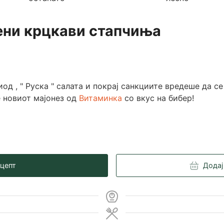
лени крцкави стапчиња
иод , " Руска " салата и покрај санкциите вредеше да се
е новиот мајонез од
Витаминка
со вкус на бибер!
ецепт
Додај