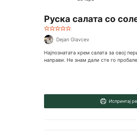
Руска салата со со
Dejan Glavcev
Најпознатата крем салата за овој пер
направи. Не знам дали сте го пробал
Испринтај р