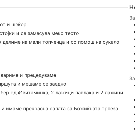
Н
За
цот и шеќер
стојки и се замесува меко тесто
о делиме на мали топченца и со помош на сукало
и вариме и прецедуваме
За
 пршута и мешаме се заедно
ибер од @витаминка, 2 лажици павлака и 2 лажици
 и имаме прекрасна салата за Божиќната трпеза