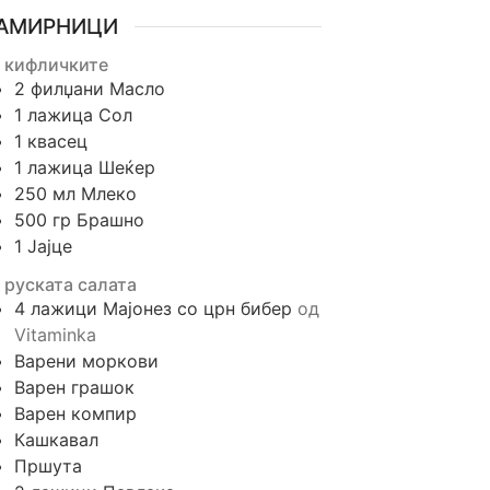
АМИРНИЦИ
 кифличките
2
филџани
Масло
1
лажица
Сол
1
квасец
1
лажица
Шеќер
250
мл
Млеко
500
гр
Брашно
1
Јајце
 руската салата
4
лажици
Мајонез со црн бибер
од
Vitaminka
Варени моркови
Варен грашок
Варен компир
Кашкавал
Пршута