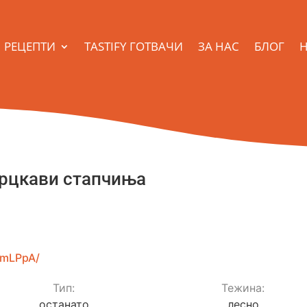
РЕЦЕПТИ
TASTIFY ГОТВАЧИ
ЗА НАС
БЛОГ
Н
крцкави стапчиња
6mLPpA/
Тип:
Teжина:
останато
лесно