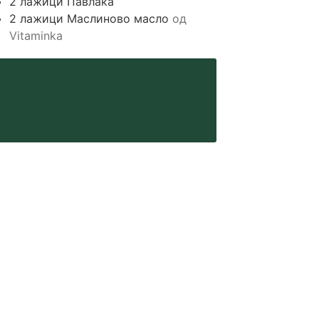
2
лажици
Павлака
2
лажици
Маслиново масло
од
Vitaminka