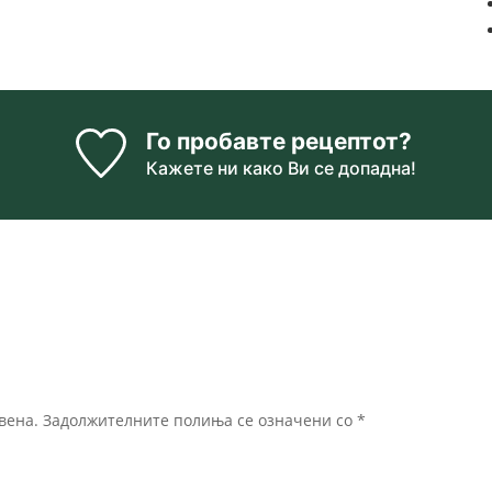
Го пробавте рецептот?
Кажете ни
како Ви се допадна!
вена.
Задолжителните полиња се означени со
*