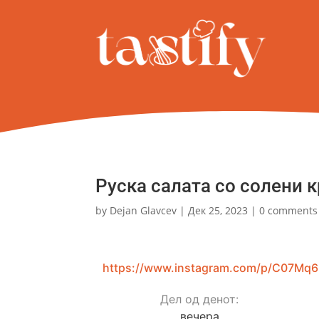
Руска салата со солени 
by
Dejan Glavcev
|
Дек 25, 2023
|
0 comments
https://www.instagram.com/p/C07Mq
Дел од денот:
вечера