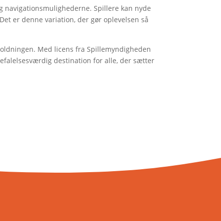
t og navigationsmulighederne. Spillere kan nyde
. Det er denne variation, der gør oplevelsen så
rholdningen. Med licens fra Spillemyndigheden
efalelsesværdig destination for alle, der sætter