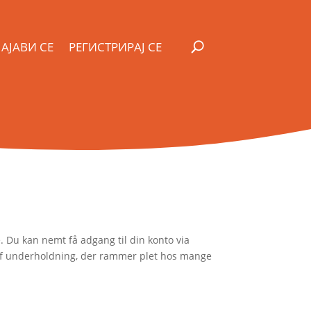
АЈАВИ СЕ
РЕГИСТРИРАЈ СЕ
Du kan nemt få adgang til din konto via
lg af underholdning, der rammer plet hos mange