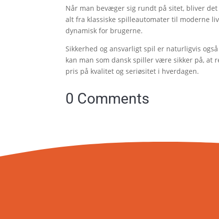
Når man bevæger sig rundt på sitet, bliver det 
alt fra klassiske spilleautomater til moderne li
dynamisk for brugerne.
Sikkerhed og ansvarligt spil er naturligvis o
kan man som dansk spiller være sikker på, at re
pris på kvalitet og seriøsitet i hverdagen.
0 Comments