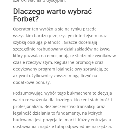
szeroki wachlarz dyscyplin.
Dlaczego warto wybrać
Forbet?
Operator ten wyróżnia się na rynku przede
wszystkim bardzo przejrzystym interfejsem oraz
szybką obsługą płatności. Gracze doceniają
szczególnie rozbudowany dział zakładów na żywo,
który pozwala na emocjonujące śledzenie wyników w
czasie rzeczywistym. Regularne promocje oraz
dedykowany program lojalnościowy sprawiają, że
aktywni użytkownicy zawsze mogą liczyć na
dodatkowe bonusy.
Podsumowując, wybór tego bukmachera to decyzja
warta rozważenia dla każdego, kto ceni stabilność i
profesjonalizm. Bezpieczeństwo transakcji oraz
legalność działania to fundamenty, na których
budowana jest pozycja tej marki. Każdy entuzjasta
obstawiania znajdzie tutaj odpowiednie narzędzia,