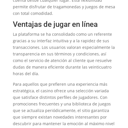
cuenta desde cualquier lugar. Esta flexibilidad
permite disfrutar de tragamonedas y juegos de mesa
con total comodidad.
Ventajas de jugar en línea
La plataforma se ha consolidado como un referente
gracias a su interfaz intuitiva y a la rapidez de sus
transacciones. Los usuarios valoran especialmente la
transparencia en sus términos y condiciones, así
como el servicio de atención al cliente que resuelve
dudas de manera eficiente durante las veinticuatro
horas del día.
Para aquellos que prefieren una experiencia más
estratégica, el casino ofrece una selección variada
que satisface distintos perfiles de jugadores. Con
promociones frecuentes y una biblioteca de juegos
que se actualiza periódicamente, el sitio garantiza
que siempre existan novedades interesantes por
descubrir para mantener la emoción al máximo nivel