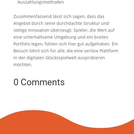
Auszahlungsmethoden
Zusammenfassend lässt sich sagen, dass das
Angebot durch seine durchdachte Struktur und
stetige Innovation überzeugt. Spieler, die Wert auf
eine unterhaltsame Umgebung und ein breites
Portfolio legen, fühlen sich hier gut aufgehoben. Ein
Besuch lohnt sich für alle, die eine seriöse Plattform
in der digitalen Glücksspielwelt ausprobieren
möchten.
0 Comments