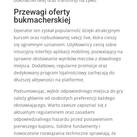
bukmacherskiej oraz transmisji na żywo.
Przewagi oferty
bukmacherskiej
Operator ten zyskał popularność dzięki atrakcyjnym
kursom oraz rozbudowanej sekcji live, która cieszy
się ogromnym uznaniem. Użytkownicy cenią sobie
intuicyjny interfejs aplikacji mobilnej, pozwalający na
sprawne obstawianie wyników meczów z dowolnego
miejsca. Dodatkowo, regularne promocje oraz
dedykowany program lojalnościowy zachęcają do
dłuższej aktywności na platformie.
Podsumowując, wybór odpowiedniego miejsca do gry
zależy głównie od osobistych preferencji każdego
obstawiającego. Warto zawsze zapoznać się z
aktualnym regulaminem oraz zasadami
odpowiedzialnego hazardu przed postawieniem
pierwszego kuponu. Solidne fundamenty i
nowoczesne rozwiązania techniczne sprawiają, że