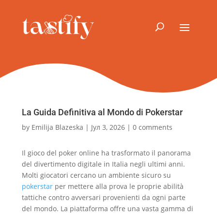
La Guida Definitiva al Mondo di Pokerstar
by
Emilija Blazeska
|
Јул 3, 2026
|
0 comments
Il gioco del poker online ha trasformato il panorama
del divertimento digitale in Italia negli ultimi anni.
Molti giocatori cercano un ambiente sicuro su
pokerstar
per mettere alla prova le proprie abilità
tattiche contro avversari provenienti da ogni parte
del mondo. La piattaforma offre una vasta gamma di