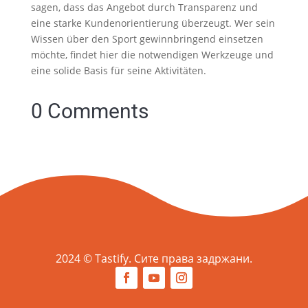
sagen, dass das Angebot durch Transparenz und
eine starke Kundenorientierung überzeugt. Wer sein
Wissen über den Sport gewinnbringend einsetzen
möchte, findet hier die notwendigen Werkzeuge und
eine solide Basis für seine Aktivitäten.
0 Comments
2024 © Tastify. Сите права задржани.