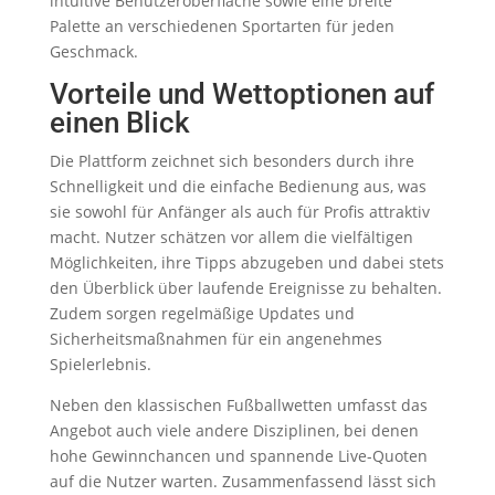
intuitive Benutzeroberfläche sowie eine breite
Palette an verschiedenen Sportarten für jeden
Geschmack.
Vorteile und Wettoptionen auf
einen Blick
Die Plattform zeichnet sich besonders durch ihre
Schnelligkeit und die einfache Bedienung aus, was
sie sowohl für Anfänger als auch für Profis attraktiv
macht. Nutzer schätzen vor allem die vielfältigen
Möglichkeiten, ihre Tipps abzugeben und dabei stets
den Überblick über laufende Ereignisse zu behalten.
Zudem sorgen regelmäßige Updates und
Sicherheitsmaßnahmen für ein angenehmes
Spielerlebnis.
Neben den klassischen Fußballwetten umfasst das
Angebot auch viele andere Disziplinen, bei denen
hohe Gewinnchancen und spannende Live-Quoten
auf die Nutzer warten. Zusammenfassend lässt sich