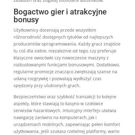
zasadom oraz bogatej bibliotece automatów.
Bogactwo gier i atrakcyjne
bonusy
Użytkownicy doceniają przede wszystkim
różnorodność dostępnych tytułów od najlepszych
producentów oprogramowania. Każdy gracz znajdzie
tu coś dla siebie, niezależnie od tego, czy preferuje
klasyczne owocówki czy nowoczesne maszyny z
rozbudowanymi funkcjami bonusowymi. Dodatkowo,
regularne promocje znacząco zwiększają szanse na
udaną rozgrywkę i pozwalają wydłużyć czas
spędzony przy ulubionych grach.
Bezpieczeństwo oraz szybkość transakcji to kolejne
aspekty, które stawiają to kasyno w czołówce
serwisów hazardowych. Intuicyjny interfejs ułatwia
nawigację zarówno na komputerach, jak i
urządzeniach mobilnych, zapewniając pełen komfort
użytkowania. Jeśli szukasz rzetelnej platformy, warto