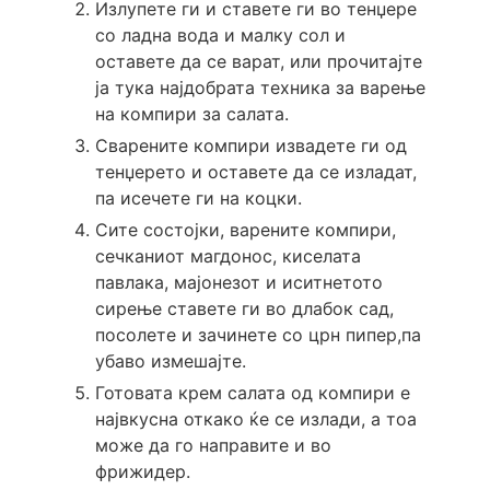
Излупете ги и ставете ги во тенџере
со ладна вода и малку сол и
оставете да се варат, или прочитајте
ја тука најдобрата техника за варење
на компири за салата.
Сварените компири извадете ги од
тенџерето и оставете да се изладат,
па исечете ги на коцки.
Сите состојки, варените компири,
сечканиот магдонос, киселата
павлака, мајонезот и иситнетото
сирење ставете ги во длабок сад,
посолете и зачинете со црн пипер,па
убаво измешајте.
Готовата крем салата од компири е
највкусна откако ќе се излади, а тоа
може да го направите и во
фрижидер.