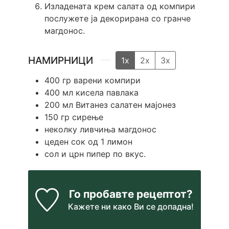
Изладената крем салата од компири
послужете ја декорирана со гранче
магдонос.
НАМИРНИЦИ
1x
2x
3x
400
гр
варени компири
400
мл
кисела павлака
200
мл
Витанез салатен мајонез
150
гр
сирење
неколку ливчиња магдонос
цеден сок од 1 лимон
сол и црн пипер по вкус.
Го пробавте рецептот?
Кажете ни
како Ви се допадна!