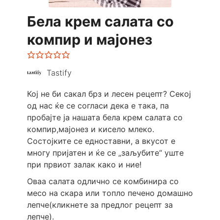
Бела крем салата со
компир и мајонез
Tastify
Кој не би сакал брз и лесен рецепт? Секој
од нас ќе се согласи дека е така, па
пробајте ја нашата бела крем салата со
компир,мајонез и кисело млеко.
Состојките се едноставни, а вкусот е
многу пријатен и ќе се „заљубите“ уште
при првиот залак како и ние!
Оваа салата одлично се комбинира со
месо на скара или топло печено домашно
лепче(кликнете за предлог рецепт за
лепче).