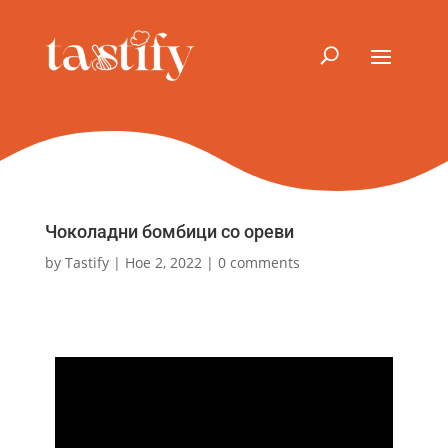
Чоколадни бомбици со ореви
by
Tastify
|
Ное 2, 2022
|
0 comments