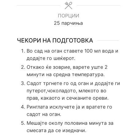
ПОРЦИИ
25
парчиња
ЧЕКОРИ НА ПОДГОТОВКА
Во сад на оган ставете 100 мл вода и
додајте го шеќерот.
Откако ќе зоврие, варете уште 2
минути на средна температура.
Садот тргнете го од оган и додајте ги
путерот,чоколадото, млекото во
прав, какаото и сечканите ореви.
Ринглата исклучете ја и вратете го
садот на оган.
Мешајте околу половина минута за
смесата да се изедначи.