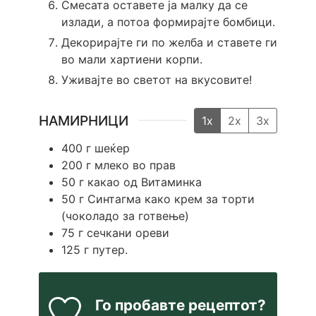
Смесата оставете ја малку да се
излади, а потоа формирајте бомбици.
Декорирајте ги по желба и ставете ги
во мали хартиени корпи.
Уживајте во светот на вкусовите!
НАМИРНИЦИ
1x
2x
3x
400
г
шеќер
200
г
млеко во прав
50
г
какао од Витаминка
50
г
Синтагма како крем за торти
(чоколадо за готвење)
75
г
сечкани ореви
125
г
путер.
Го пробавте рецептот?