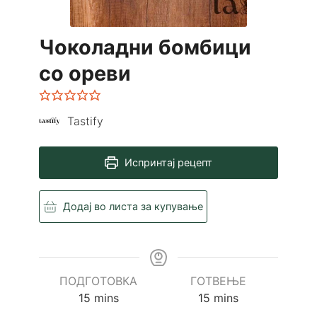
Чоколадни бомбици
со ореви
Tastify
Испринтај рецепт
Додај во листа за купување
ПОДГОТОВКА
ГОТВЕЊЕ
minutes
minutes
15
mins
15
mins