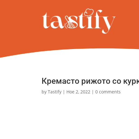
Кремасто рижото со кур
by
Tastify
|
Ное 2, 2022
|
0 comments