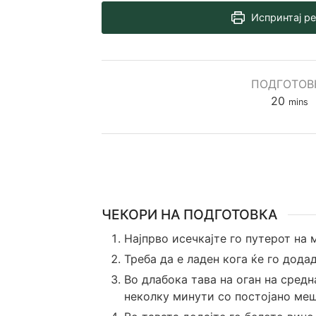
Испринтај р
ПОДГОТОВ
minut
20
mins
ЧЕКОРИ НА ПОДГОТОВКА
Најпрво исечкајте го путерот на
Треба да е ладен кога ќе го дода
Во длабока тава на оган на сред
неколку минути со постојано ме