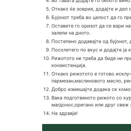
Во тавата додајте го белото вино
Откако ќе зоврие, додајте и дел о
Бујонот треба во целост да го пр
Оставете го оризот да се вари н
залепи на дното.
Постепено додавајте од бујонот, 
Посолетего по вкус и додајте ја 
Рижотото не треба да биде ни пр
конзистенција.
Откако рижотото е готово исклуч
пармезан,маслиновото масло, рен
Добро измешајте додека се хомо
Вака подготвеното рижото со кур
магдонос,оригано или друг свеж 
На здравје!