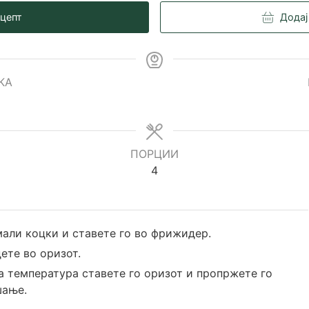
ецепт
Додај
КА
es
ПОРЦИИ
4
 мали коцки и ставете го во фрижидер.
дете во оризот.
на температура ставете го оризот и пропржете го
шање.