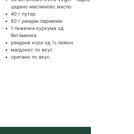
цедено маслиново масло
40
г
путер
80
г
рендан пармезан
1
лажичка
куркума од
Витаминка
рендана кора од ½ лимон
магдонос по вкус
оригано по вкус.
а