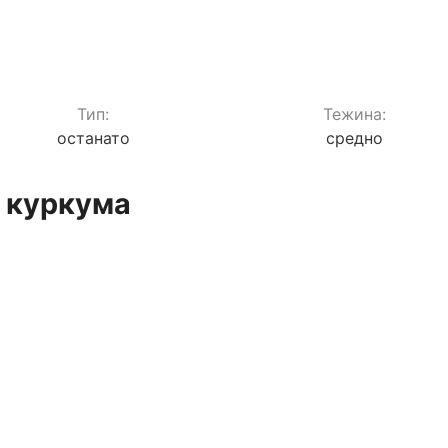
Тип:
Teжина:
останато
средно
 куркума