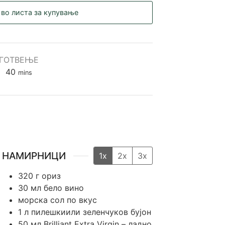
 во листа за купување
ГОТВЕЊЕ
minutes
40
mins
НАМИРНИЦИ
1x
2x
3x
320
г
ориз
30
мл
бело вино
морска сол по вкус
1
л
пилешкиили зеленчуков бујон
50
мл
Brilliant Extra Virgin – ладно