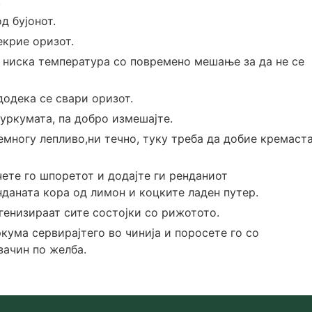
.
д бујонот.
екрие оризот.
а ниска температура со повремено мешање за да не се
додека се свари оризот.
куркумата, па добро измешајте.
емногу лепливо,ни течно, туку треба да добие кремаст
ете го шпоретот и додајте ги ренданиот
даната кора од лимон и коцките ладен путер.
генизираат сите состојки со рижотото.
кума сервирајтего во чинија и поросете го со
зачин по желба.