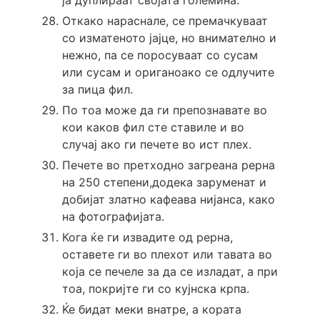
Откако нараснале, се премачкуваат
со изматеното јајце, но внимателно и
нежно, па се поросуваат со сусам
или сусам и ориганоако се одлучите
за пица фил.
По тоа може да ги препознавате во
кои каков фил сте ставиле и во
случај ако ги печете во ист плех.
Печете во претходно загреана рерна
на 250 степени,додека заруменат и
добијат златно кафеава нијанса, како
на фотографијата.
Кога ќе ги извадите од рерна,
оставете ги во плехот или тавата во
која се печеле за да се изладат, а при
тоа, покријте ги со кујнска крпа.
Ќе бидат меки внатре, а кората