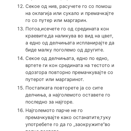
Секое од нив, расучете го со помош
на оклагија или сукало и премачкајте
го со путер или маргарин.
Потоа,исечете го од средината кон
краевите,да наликува во вид на цвет,
а едно од делчињата испланирајте да
биде малку поголемо од другите.
Секое од делчињата, едно по едно,
вртете ги кон средината на тестото и
одозгора повторно премачкувајте со
путерот или маргаринот.
Постапката повторете ја со сите
делчиња, а најголемото оставете го
последно за најгоре.
Најголемото парче не го
премачкувајте како останатите,туку
употребете го да го „заокружите“во