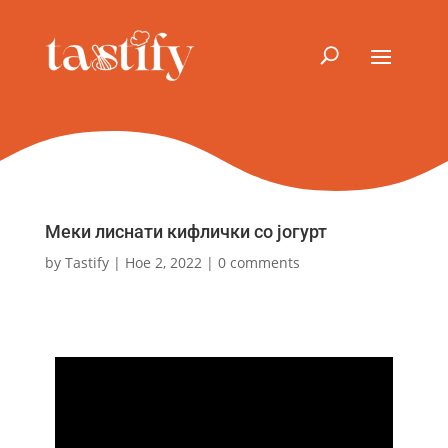
Меки лиснати кифлички со јогурт
by
Tastify
|
Ное 2, 2022
|
0 comments