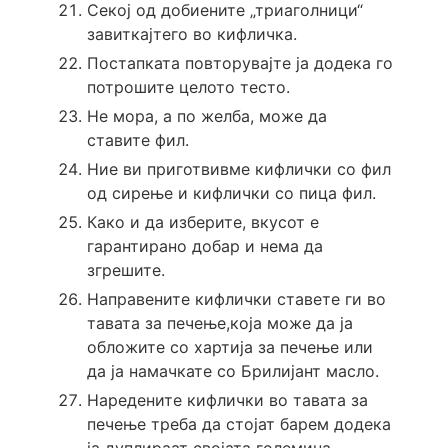
Секој од добиените „триаголници“
завиткајтего во кифличка.
Постапката повторувајте ја додека го
потрошите целото тесто.
Не мора, а по желба, може да
ставите фил.
Ние ви приготвивме кифлички со фил
од сирење и кифлички со пица фил.
Како и да изберите, вкусот е
гарантирано добар и нема да
згрешите.
Направените кифлички ставете ги во
тавата за печење,која може да ја
обложите со хартија за печење или
да ја намачкате со Брилијант масло.
Наредените кифлички во тавата за
печење треба да стојат барем додека
ја дуплираат својата големина.