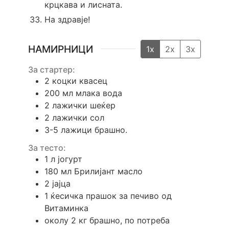
крцкава и лисната.
На здравје!
НАМИРНИЦИ
1x
2x
3x
За стартер:
2
коцки квасец
200
мл
млака вода
2
лажички
шеќер
2
лажички
сол
3-5
лажици
брашно.
За тесто:
1
л
јогурт
180
мл
Брилијант масло
2
јајца
1
ќесичка
прашок за печиво од
Витаминка
околу 2 кг брашно, по потреба