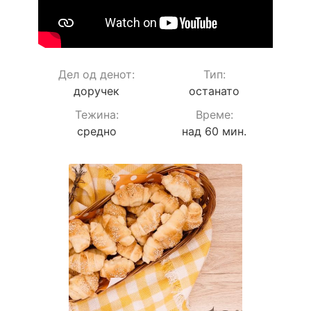
Дел од денот:
Тип:
доручек
останато
Teжина:
Време:
средно
над 60 мин.