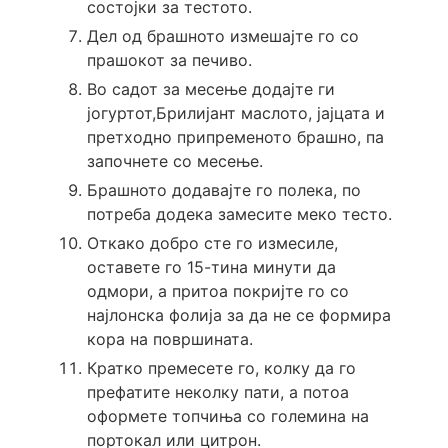
состојки за тестото.
Дел од брашното измешајте го со
прашокот за печиво.
Во садот за месење додајте ги
јогуртот,Брилијант маслото, јајцата и
претходно припременото брашно, па
започнете со месење.
Брашното додавајте го полека, по
потреба додека замесите меко тесто.
Откако добро сте го измесиле,
оставете го 15-тина минути да
одмори, а притоа покријте го со
најлонска фолија за да не се формира
кора на површината.
Кратко премесете го, колку да го
префатите неколку пати, а потоа
оформете топчиња со големина на
портокал или цитрон.