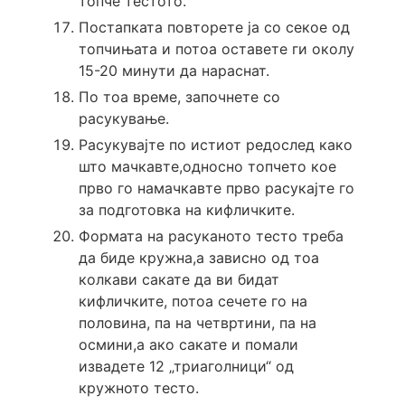
топче тестото.
Постапката повторете ја со секое од
топчињата и потоа оставете ги околу
15-20 минути да нараснат.
По тоа време, започнете со
расукување.
Расукувајте по истиот редослед како
што мачкавте,односно топчето кое
прво го намачкавте прво расукајте го
за подготовка на кифличките.
Формата на расуканото тесто треба
да биде кружна,а зависно од тоа
колкави сакате да ви бидат
кифличките, потоа сечете го на
половина, па на четвртини, па на
осмини,а ако сакате и помали
извадете 12 „триаголници“ од
кружното тесто.