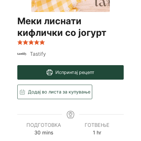
Меки лиснати
кифлички со јогурт
Tastify
Испринтај рецепт
Додај во листа за купување
ПОДГОТОВКА
ГОТВЕЊЕ
minutes
hour
30
mins
1
hr