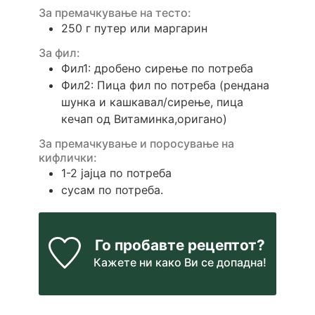
За премачкување на тесто:
250
г
путер или маргарин
За фил:
Фил1: дробено сирење по потреба
Фил2: Пица фил по потреба (рендана
шунка и кашкавал/сирење, пица
кечап од Витаминка,оригано)
За премачкување и поросување на
кифлички:
1-2
јајца по потреба
сусам по потреба.
Го пробавте рецептот?
Кажете ни
како Ви се допадна!