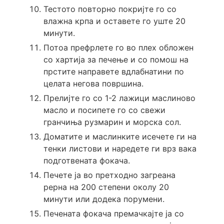
Тестото повторно покријте го со
влажна крпа и оставете го уште 20
минути.
Потоа префрлете го во плех обложен
со хартија за печење и со помош на
прстите направете вдлабнатини по
целата негова површина.
Прелијте го со 1-2 лажици маслиново
масло и посипете го со свежи
гранчиња рузмарин и морска сол.
Доматите и маслинките исечете ги на
тенки листови и наредете ги врз вака
подготвената фокача.
Печете ја во претходно загреана
рерна на 200 степени околу 20
минути или додека порумени.
Печената фокача премачкајте ја со