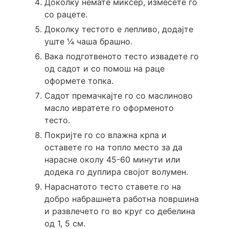
Доколку немате миксер, измесете го
со рацете.
Доколку тестото е лепливо, додајте
уште ¼ чаша брашно.
Вака подготвеното тесто извадете го
од садот и со помош на раце
оформете топка.
Садот премачкајте го со маслиново
масло ивратете го оформеното
тесто.
Покријте го со влажна крпа и
оставете го на топло место за да
нарасне околу 45-60 минути или
додека го дуплира својот волумен.
Нараснатото тесто ставете го на
добро набрашнета работна површина
и развлечето го во круг со дебелина
од 1, 5 см.