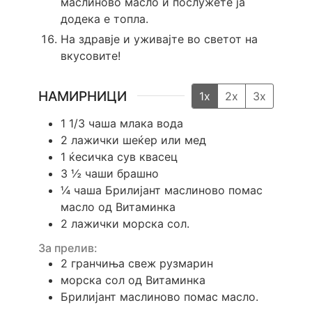
маслиново масло и послужете ја
додека е топла.
На здравје и уживајте во светот на
вкусовите!
НАМИРНИЦИ
1x
2x
3x
1 1/3
чаша
млака вода
2
лажички
шеќер или мед
1
ќесичка
сув квасец
3 ½
чаши
брашно
¼
чаша
Брилијант маслиново помас
масло од Витаминка
2
лажички
морска сол.
За прелив:
2
гранчиња
свеж рузмарин
морска сол од Витаминка
Брилијант маслиново помас масло.