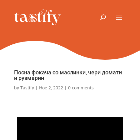
Посна фокача со маслинки, чери домати
и рузмарин
by
Tastify
|
Ное 2, 2022
|
0 comments