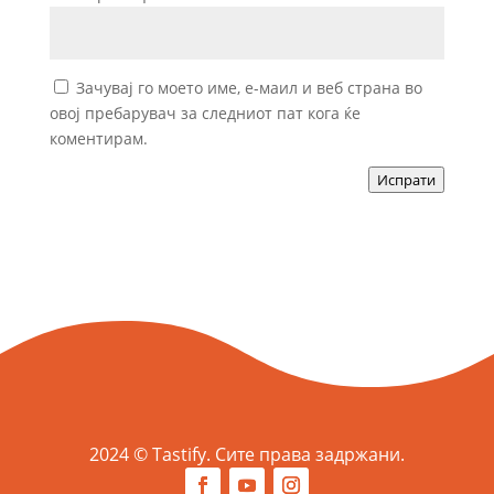
Зачувај го моето име, е-маил и веб страна во
овој пребарувач за следниот пат кога ќе
коментирам.
Испрати
2024 © Tastify. Сите права задржани.