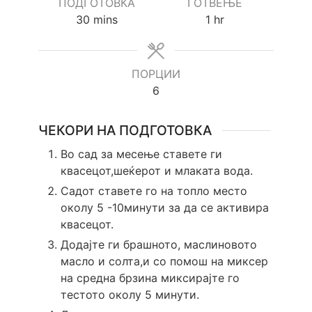
ПОДГОТОВКА
ГОТВЕЊЕ
minutes
hour
30
mins
1
hr
ПОРЦИИ
6
ЧЕКОРИ НА ПОДГОТОВКА
Во сад за месење ставете ги
квасецот,шеќерот и млаката вода.
Садот ставете го на топло место
околу 5 -10минути за да се активира
квасецот.
Додајте ги брашното, маслиновото
масло и солта,и со помош на миксер
на средна брзина миксирајте го
тестото околу 5 минути.