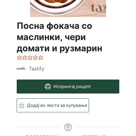
Посна фокача со
маслинки, чери
домати и рузмарин
Tastify
Испринтај рецепт
Додај во листа за купување