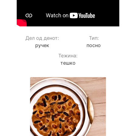
Дел од денот:
Тип:
ручек
посно
Teжина:
тешко