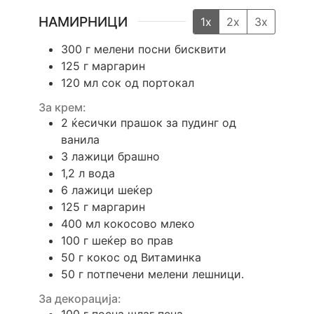
НАМИРНИЦИ
1x
2x
3x
300
г
мелени посни бисквити
125
г
маргарин
120
мл
сок од портокал
За крем:
2
ќесички
прашок за пудинг од
ванила
3
лажици
брашно
1,2
л
вода
6
лажици
шеќер
125
г
маргарин
400
мл
кокосово млеко
100
г
шеќер во прав
50
г
кокос од Витаминка
50
г
потпечени мелени лешници.
За декорација:
100
г
посна шлаг пена