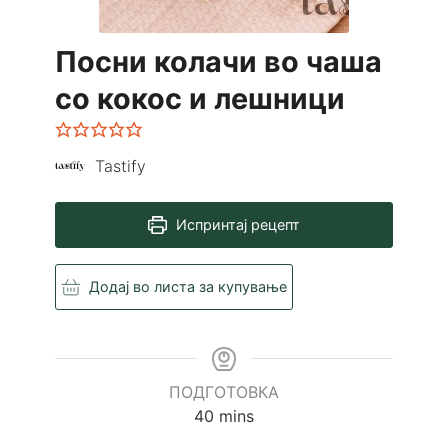
Посни колачи во чаша
со кокос и лешници
Tastify
Испринтај рецепт
Додај во листа за купување
ПОДГОТОВКА
minutes
40
mins