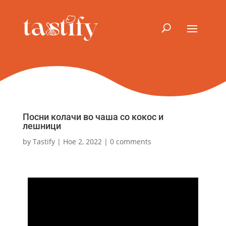
Посни колачи во чаша со кокос и
лешници
by
Tastify
|
Ное 2, 2022
|
0 comments