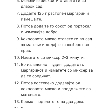
Мелените бисквити ставете ги во
длабок сад.
Додајте 125 г растопен маргарин и
измешајте.
Потоа додајте го сокот од портокал
и измешајте добро.
Кокосовото млеко ставете го во сад
за матење и додајте го шеќерот во
прав.
Изматете со миксер 2-3 минути.
Во изладениот пудинг додајте го
маргаринот и изматете со миксер за
да се соединат.
Потоа постепено додавајте од
кокосовото млеко и продолжете со
матењето.
Кремот поделете го на два дела.