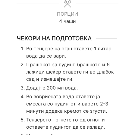
ПОРЦИИ
4
чаши
ЧЕКОРИ НА ПОДГОТОВКА
Во тенџере на оган ставете 1 литар
вода да се вари.
Прашокот за пудинг, брашното и 6
лажици шеќер ставете ги во длабок
сад и измешајте ги.
Додајте 200 мл вода.
Во зовриената вода ставете ја
смесата со пудингот и варете 2-3
минути додека кремот се згусти.
Тенџерето тргнете го од огнот и
оставете пудингот да се излади.