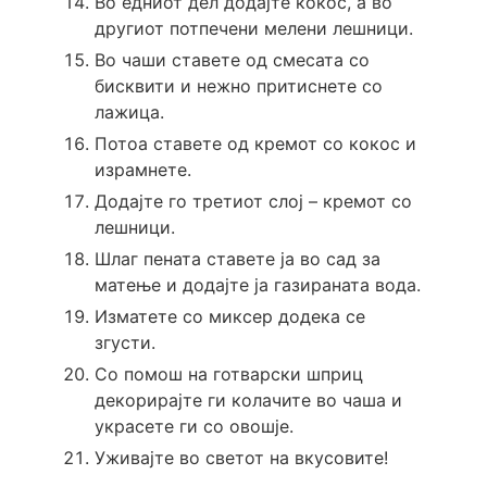
Во едниот дел додајте кокос, а во
другиот потпечени мелени лешници.
Во чаши ставете од смесата со
бисквити и нежно притиснете со
лажица.
Потоа ставете од кремот со кокос и
израмнете.
Додајте го третиот слој – кремот со
лешници.
Шлаг пената ставете ја во сад за
матење и додајте ја газираната вода.
Изматете со миксер додека се
згусти.
Со помош на готварски шприц
декорирајте ги колачите во чаша и
украсете ги со овошје.
Уживајте во светот на вкусовите!