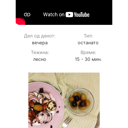
Дел од денот:
Тип:
вечера
останато
Teжина:
Време:
лесно
15 - 30 мин.