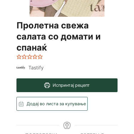
Пролетна свежа
салата со домати и
спанаќ
Tastify
Испринтај рецепт
Додај во листа за купување