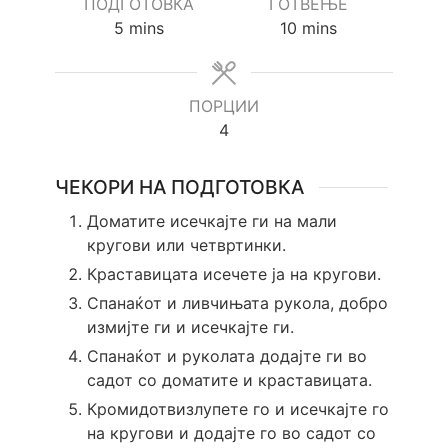
ПОДГОТОВКА
ГОТВЕЊЕ
minutes
minutes
5
mins
10
mins
ПОРЦИИ
4
ЧЕКОРИ НА ПОДГОТОВКА
Доматите исечкајте ги на мали
кругови или четвртинки.
Краставицата исечете ја на кругови.
Спанаќот и ливчињата рукола, добро
измијте ги и исечкајте ги.
Спанаќот и руколата додајте ги во
садот со доматите и краставицата.
Кромидотвизлупете го и исечкајте го
на кругови и додајте го во садот со