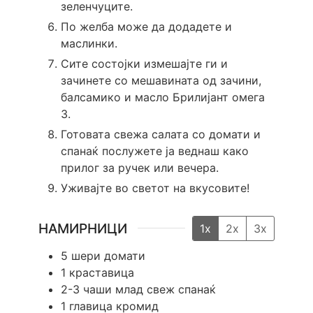
зеленчуците.
По желба може да додадете и
маслинки.
Сите состојки измешајте ги и
зачинете со мешавината од зачини,
балсамико и масло Брилијант омега
3.
Готовата свежа салата со домати и
спанаќ послужете ја веднаш како
прилог за ручек или вечера.
Уживајте во светот на вкусовите!
НАМИРНИЦИ
1x
2x
3x
5
шери домати
1
краставица
2-3
чаши млад свеж спанаќ
1
главица кромид