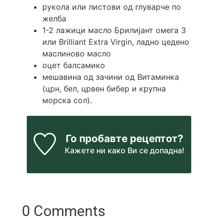
рукола или листови од глуварче по
желба
1-2
лажици
масло Брилијант омега 3
или Brilliant Extra Virgin, ладно цедено
маслиново масло
оцет балсамико
мешавина од зачини од Витаминка
(црн, бел, црвен бибер и крупна
морска сол).
Го пробавте рецептот?
Кажете ни
како Ви се допадна!
0 Comments