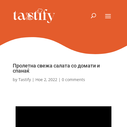
Пролетна свежа салата со домати и
спанаќ
by
Tastify
|
Ное 2, 2022
|
0 comments