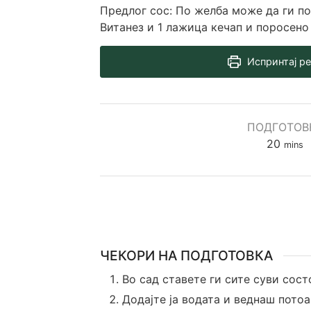
Предлог сос: По желба може да ги п
Витанез и 1 лажица кечап и поросено
Испринтај р
ПОДГОТОВ
minut
20
mins
ЧЕКОРИ НА ПОДГОТОВКА
Во сад ставете ги сите суви сос
Додајте ја водата и веднаш потоа