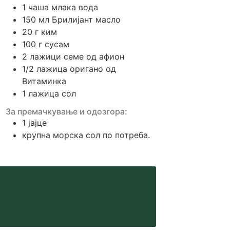
1
чаша
млака вода
150
мл
Брилијант масло
20
г
ким
100
г
сусам
2
лажици
семе од афион
1/2
лажица
оригано од
Витаминка
1
лажица
сол
За премачкување и одозгора:
1
јајце
крупна морска сол по потреба.