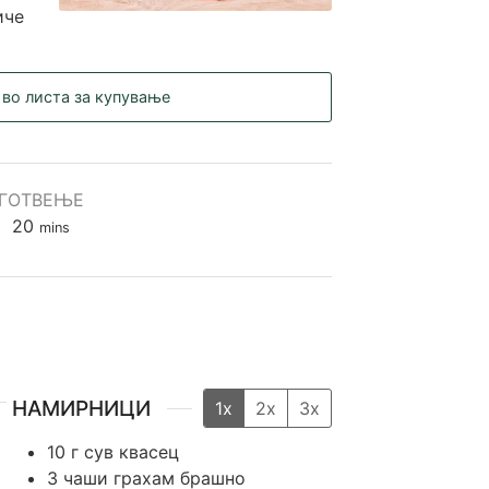
иче
 во листа за купување
ГОТВЕЊЕ
minutes
20
mins
НАМИРНИЦИ
1x
2x
3x
10
г
сув квасец
3
чаши
грахам брашно