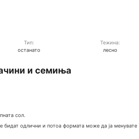
Тип:
Teжина:
останато
лесно
зачини и семиња
пната сол.
ќе бидат одлични и потоа формата може да ја менувате