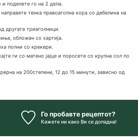
и поделете го на 2 дела.
о направете тенка правоаголна кора со дебелина на
од другата триаголници.
чење, обложен со хартија.
еха полни со крекери.
јте ги со матено јајце и поросете со крупна сол по
рерна на 200степени, 12 до 15 минути, зависно од
Го пробавте рецептот?
Кажете ни
како Ви се допадна!