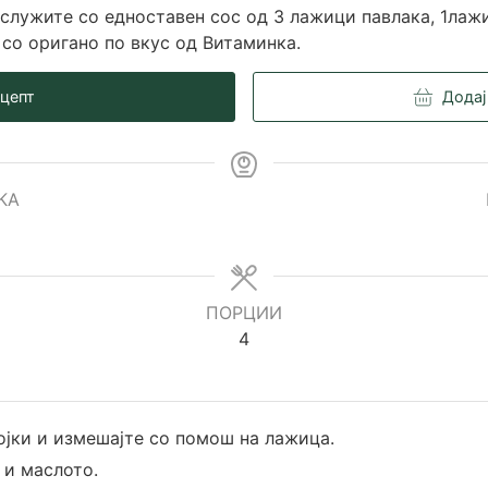
ослужите со едноставен сос од 3 лажици павлака, 1лаж
 со оригано по вкус од Витаминка.
ецепт
Додај
КА
es
ПОРЦИИ
4
тојки и измешајте со помош на лажица.
 и маслото.