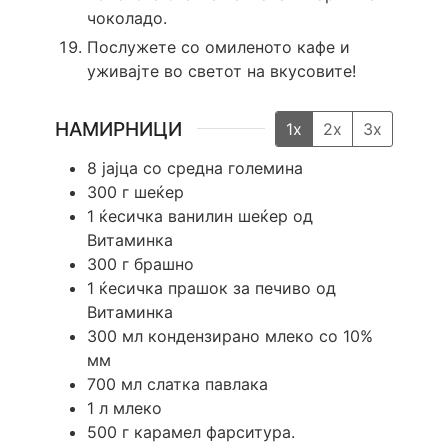
чоколадо.
Послужете со омиленото кафе и
уживајте во светот на вкусовите!
НАМИРНИЦИ
1x
2x
3x
8
јајца
со средна големина
300
г
шеќер
1
ќесичка
ванилин шеќер од
Витаминка
300
г
брашно
1
ќесичка
прашок за печиво од
Витаминка
300
мл
кондензирано млеко со 10%
мм
700
мл
слатка павлака
1
л
млеко
500
г
карамел фарситура.