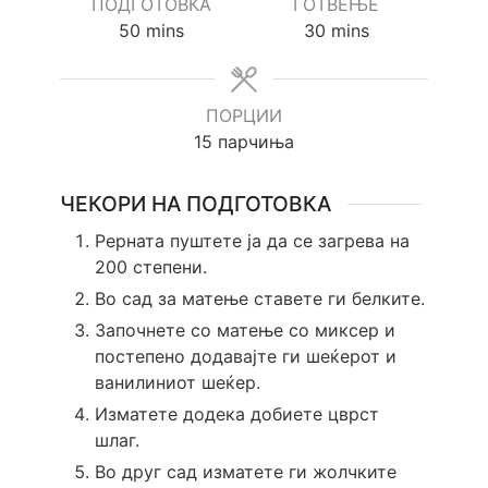
ПОДГОТОВКА
ГОТВЕЊЕ
minutes
minutes
50
mins
30
mins
ПОРЦИИ
15
парчиња
ЧЕКОРИ НА ПОДГОТОВКА
Рерната пуштете ја да се загрева на
200 степени.
Во сад за матење ставете ги белките.
Започнете со матење со миксер и
постепено додавајте ги шеќерот и
ванилиниот шеќер.
Изматете додека добиете цврст
шлаг.
Во друг сад изматете ги жолчките