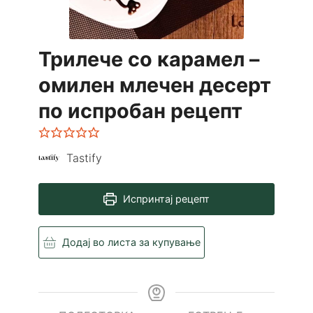
Трилече со карамел –
омилен млечен десерт
по испробан рецепт
Tastify
Испринтај рецепт
Додај во листа за купување