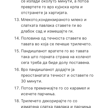
се излади околу15 минути, а потоа
превртете го врз кујнска крпа и
отстранете ја хартијата.
Млекото,кондензираното млеко и
слатката павлака ставете ги во
длабок сад и измешајте ги.
Половина од течноста ставете во
тавата во која се печеше трилечето.
Пандишпанот вратете го во тавата
така што горната страна на колачот
сега треба да биде долу поставена.
Врз пандишпанот додајте ја
преостанатата течност и оставете го
30 минути.
Потоа премачкајте го со карамел и
исечете парчиња.
Трилечето декорирајте го со
изматена слатка павлака и парчиња