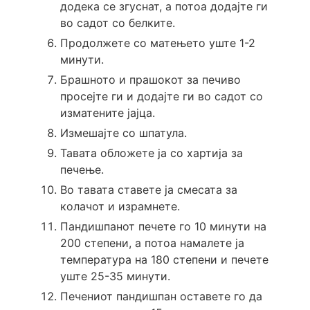
додека се згуснат, а потоа додајте ги
во садот со белките.
Продолжете со матењето уште 1-2
минути.
Брашното и прашокот за печиво
просејте ги и додајте ги во садот со
изматените јајца.
Измешајте со шпатула.
Тавата обложете ја со хартија за
печење.
Во тавата ставете ја смесата за
колачот и израмнете.
Пандишпанот печете го 10 минути на
200 степени, а потоа намалете ја
температура на 180 степени и печете
уште 25-35 минути.
Печениот пандишпан оставете го да