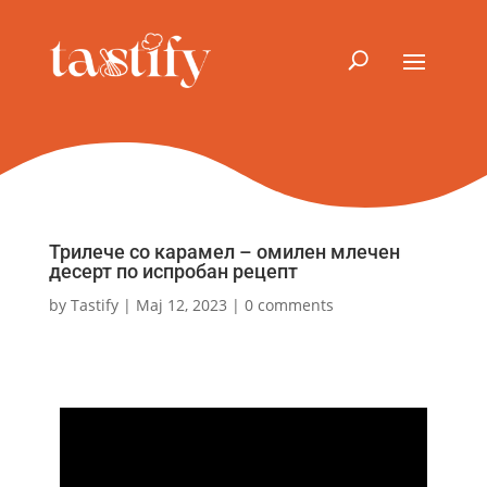
Трилече со карамел – омилен млечен
десерт по испробан рецепт
by
Tastify
|
Мај 12, 2023
|
0 comments