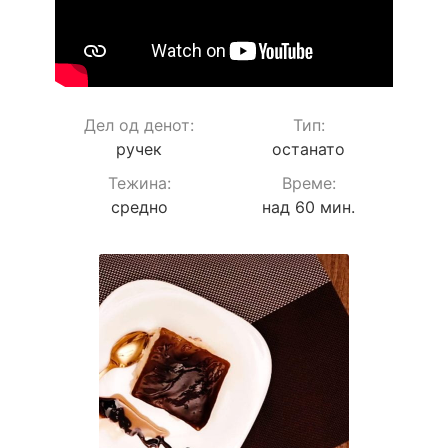
Дел од денот:
Тип:
ручек
останато
Teжина:
Време:
средно
над 60 мин.