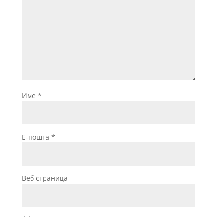
Име
*
Е-пошта
*
Веб страница