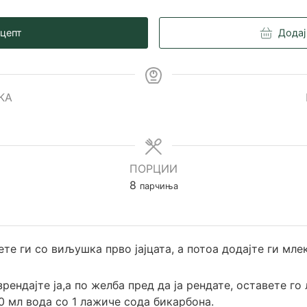
ецепт
Додај
КА
es
ПОРЦИИ
8
парчиња
те ги со виљушка прво јајцата, а потоа додајте ги мле
зрендајте ја,а по желба пред да ја рендате, оставете го
0 мл вода со 1 лажиче сода бикарбона.