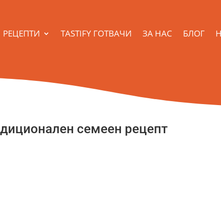
РЕЦЕПТИ
TASTIFY ГОТВАЧИ
ЗА НАС
БЛОГ
Н
радиционален семеен рецепт