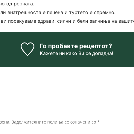
но од рерната.
ли внатрешноста е печена и туртето е спремно.
, ви посакуваме здрави, силни и бели запчиња на вашит
Го пробавте рецептот?
Кажете ни
како Ви се допадна!
вена.
Задолжителните полиња се означени со
*