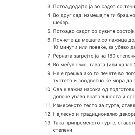
Потоа,додајте ја во садот со течн
Во друг сад, измешајте ги брашн
шеќер.
Потоа,во садот со сувите состојк
Почнете да мешате со лажица дод
10 минути или повеќе, за убаво д
Рерната загрејте ја на 180 степен
Во меѓувреме, тавата (или калап 
Не е грешка ако го печете во пог
туртето и соодветно ќе мора да 
Ова е важна насока од подготовк
допече убаво внатрешноста и сре
Измесеното тесто за турте, ставе
Најлесно и традиционално декори
Така припременото турте, ставете
степени.