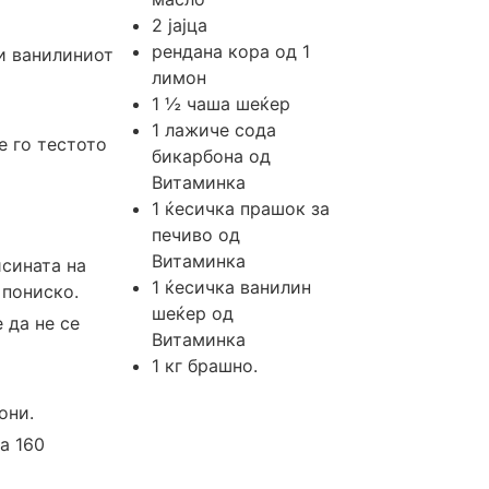
2
јајца
рендана кора од 1
 и ванилиниот
лимон
1 ½
чаша
шеќер
1
лажиче
сода
е го тестото
бикарбона од
Витаминка
1
ќесичка
прашок за
печиво од
Витаминка
исината на
1
ќесичка
ванилин
 пониско.
шеќер од
 да не се
Витаминка
1
кг
брашно.
они.
а 160