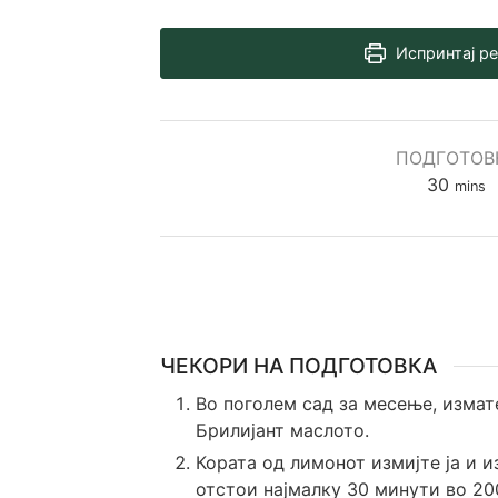
Испринтај р
ПОДГОТОВ
minut
30
mins
ЧЕКОРИ НА ПОДГОТОВКА
Во поголем сад за месење, измате
Брилијант маслото.
Кората од лимонот измијте ја и и
отстои најмалку 30 минути во 20