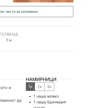
 во листа за купување
ГОТВЕЊЕ
hour
1
hr
НАМИРНИЦИ
1x
2x
3x
кото и
1
чаша
млеко
 лимонот да
1
чаша
Брилијант
масло