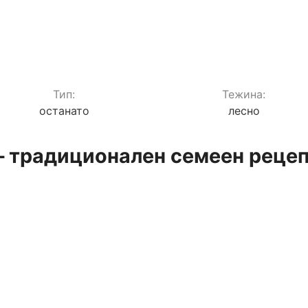
Тип:
Teжина:
останато
лесно
 – традиционален семеен реце