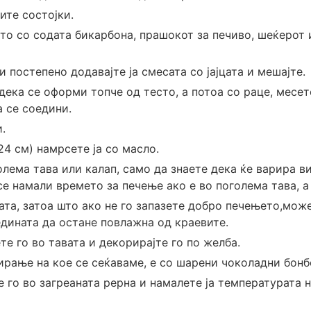
ите состојки.
ото со содата бикарбона, прашокот за печиво, шеќерот
и постепено додавајте ја смесата со јајцата и мешајте.
ека се оформи топче од тесто, а потоа со раце, месет
а се соедини.
и.
24 см) намрсете ја со масло.
олема тава или калап, само да знаете дека ќе варира в
се намали времето за печење ако е во поголема тава, а
ата, затоа што ако не го запазете добро печењето,може
дината да остане повлажна од краевите.
те го во тавата и декорирајте го по желба.
рање на кое се сеќаваме, е со шарени чоколадни бонб
 го во загреаната рерна и намалете ја температурата н