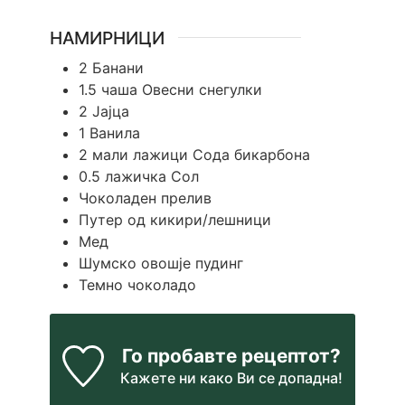
НАМИРНИЦИ
2
Банани
1.5
чаша
Овесни снегулки
2
Јајца
1
Ванила
2
мали лажици
Сода бикарбона
0.5
лажичка
Сол
Чоколаден прелив
Путер од кикири/лешници
Мед
Шумско овошје пудинг
Темно чоколадо
Го пробавте рецептот?
Кажете ни
како Ви се допадна!