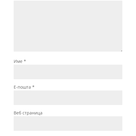
Име
*
Е-пошта
*
Веб страница