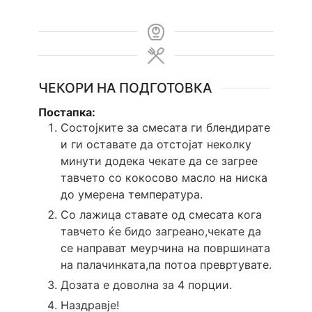
ЧЕКОРИ НА ПОДГОТОВКА
Постапка:
Состојките за смесата ги блендирате
и ги оставате да отстојат неколку
минути додека чекате да се загрее
тавчето со кокосово масло на ниска
до умерена температура.
Со лажица ставате од смесата кога
тавчето ќе бидо загреано,чекате да
се направат меурчина на површината
на палачинката,па потоа превртувате.
Дозата е довoлна за 4 порции.
Наздравје!