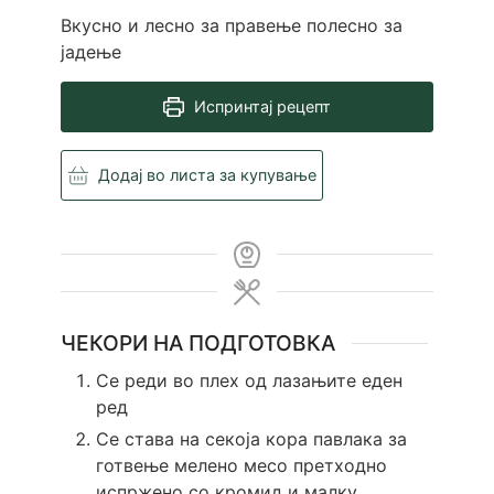
Вкусно и лесно за правење полесно за
јадење
Испринтај рецепт
Додај во листа за купување
ЧЕКОРИ НА ПОДГОТОВКА
Се реди во плех од лазањите еден
ред
Се става на секоја кора павлака за
готвење мелено месо претходно
испржено со кромид и малку