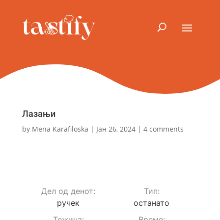
Лазањи
by
Mena Karafiloska
|
Јан 26, 2024
|
4 comments
Дел од денот:
Тип:
ручек
останато
Teжина:
Време: