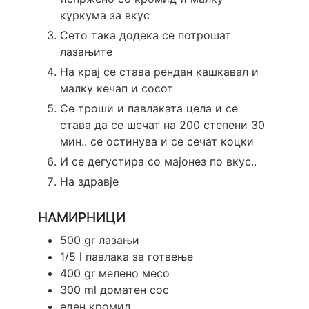
куркума за вкус
Сето така додека се потрошат
лазањите
На крај се става рендан кашкавал и
малку кечап и сосот
Се троши и павлаката цела и се
става да се шечат на 200 степени 30
мин.. се остинува и се сечат коцки
И се дегустира со мајонез по вкус..
На здравје
НАМИРНИЦИ
500
gr
лазањи
1/5
l
павлака за готвење
400
gr
мелено месо
300
ml
доматен сос
еден кромид