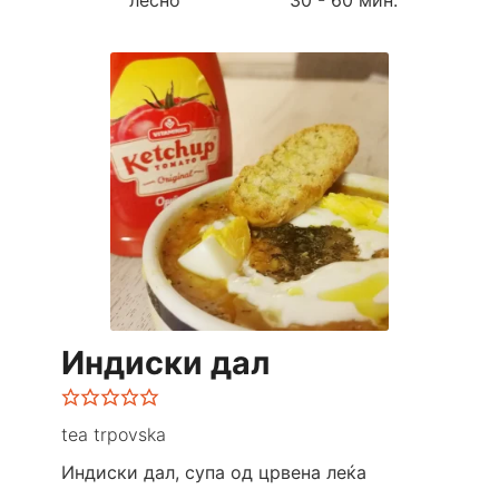
Индиски дал
tea trpovska
Индиски дал, супа од црвена леќа