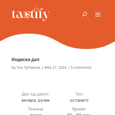
Индиски дал
by
Теа Трповска
|
Фев 27, 2024
|
0 comments
Дел од денот:
Тип:
вечера, ручек
останато
Teжина:
Време:
лесно
30 - 60 мин.