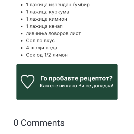
1
лажица изрендан ѓумбир
1
лажица куркума
1
лажица кимион
1
лажица кечап
ливчиња ловоров лист
Сол по вкус
4
шолји вода
Сок од 1/2 лимон
Го пробавте рецептот?
Кажете ни
како Ви се допадна!
0 Comments