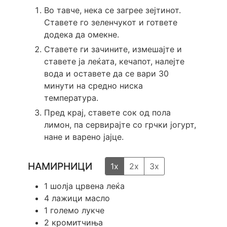
Во тавче, нека се загрее зејтинот.
Ставете го зеленчукот и гответе
додека да омекне.
Ставете ги зачините, измешајте и
ставете ја леќата, кечапот, налејте
вода и оставете да се вари 30
минути на средно ниска
температура.
Пред крај, ставете сок од пола
лимон, па сервирајте со грчки јогурт,
нане и варено јајце.
НАМИРНИЦИ
1x
2x
3x
1
шолја црвена леќа
4
лажици масло
1
големо лукче
2
кромитчиња