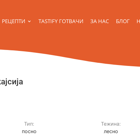
РЕЦЕПТИ
TASTIFY ГОТВАЧИ
ЗА НАС
БЛОГ
Н
ајсија
s
Тип:
Teжина:
посно
лесно