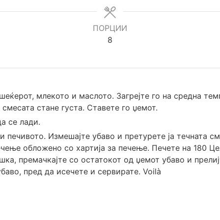
ПОРЦИИ
8
 шеќерот, млекото и маслото. Загрејте го на средна те
смесата стане густа. Ставете го џемот.
да се лади.
и печивото. Измешајте убаво и претурете ја течната см
ечење обложено со хартија за печење. Печете на 180 Ц
ешка, премачкајте со остатокот од џемот убаво и прели
баво, пред да исечете и сервирате. Voilà