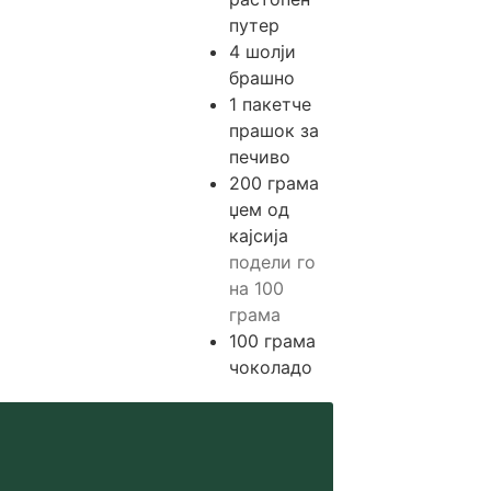
путер
4
шолји
брашно
1
пакетче
прашок за
печиво
200
грама
џем од
кајсија
подели го
на 100
грама
100
грама
чоколадо