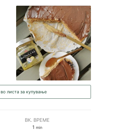
 во листа за купување
ВК. ВРЕМЕ
minute
1
min