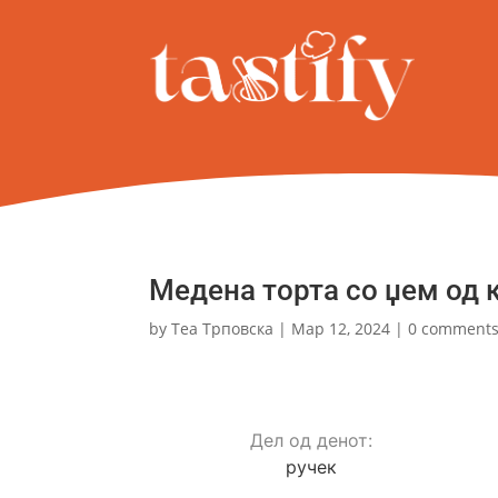
Медена торта со џем од к
by
Теа Трповска
|
Мар 12, 2024
|
0 comment
Дел од денот:
ручек