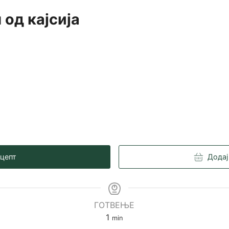
 од кајсија
ецепт
Додај
ГОТВЕЊЕ
minute
1
min