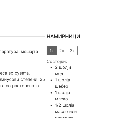
НАМИРНИЦИ
1x
2x
3x
мпература, мешајте
Состојки:
2
шолји
еса во сувата.
мед
елзиусови степени, 35
1
шолја
јте со растопеното
шеќер
1
шолја
млеко
1/2
шолја
масло или
растопен