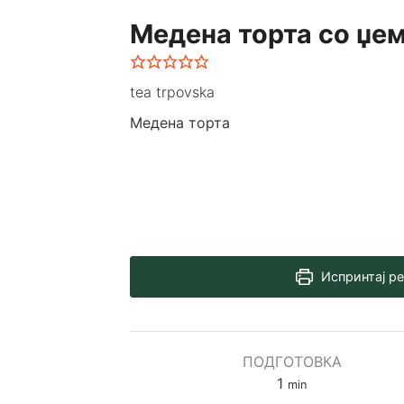
Медена торта со џем
tea trpovska
Медена торта
Испринтај р
ПОДГОТОВКА
minute
1
min