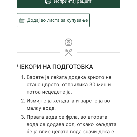
Испринтај рецепт
Додај во листа за купување
ЧЕКОРИ НА ПОДГОТОВКА
Варете ја леќата додека зрното не
стане цврсто, отприлика 30 мин и
потоа исцедете ја.
Измијте ја хељдата и варете ја во
малку вода.
Првата вода се фрла, во втората
вода се додава сол, откако хељдата
ќе ја впие целата вода значи дека е