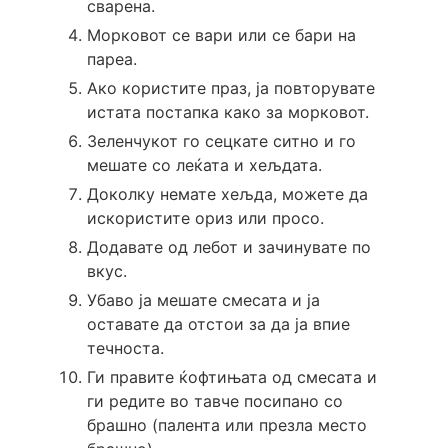
сварена.
Морковот се вари или се бари на
пареа.
Ако користите праз, ја повторувате
истата постапка како за морковот.
Зеленчукот го сецкате ситно и го
мешате со леќата и хељдата.
Доколку немате хељда, можете да
искористите ориз или просо.
Додавате од лебот и зачинувате по
вкус.
Убаво ја мешате смесата и ја
оставате да отстои за да ја впие
течноста.
Ги правите ќофтињата од смесата и
ги редите во тавче посипано со
брашно (палента или презла место