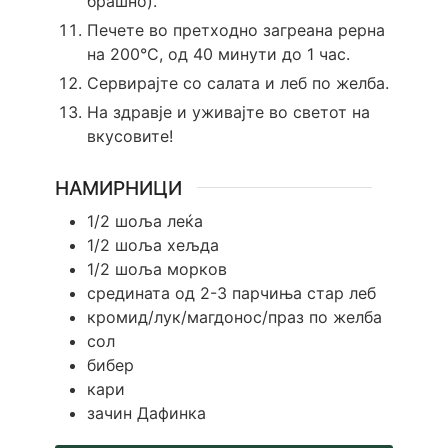
брашно).
Печете во претходно загреана рерна
на 200°C, од 40 минути до 1 час.
Сервирајте со салата и леб по желба.
На здравје и уживајте во светот на
вкусовите!
НАМИРНИЦИ
1/2
шоља
леќа
1/2
шоља
хељда
1/2
шоља
морков
средината од 2-3 парчиња стар леб
кромид/лук/магдонос/праз по желба
сол
бибер
кари
зачин Дафинка