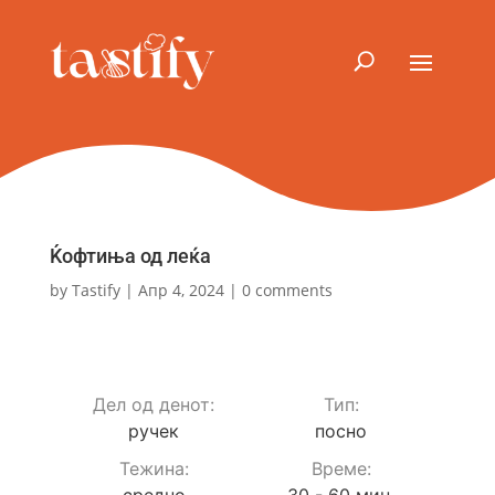
Ќофтиња од леќа
by
Tastify
|
Апр 4, 2024
|
0 comments
Дел од денот:
Тип:
ручек
посно
Teжина:
Време:
средно
30 - 60 мин.