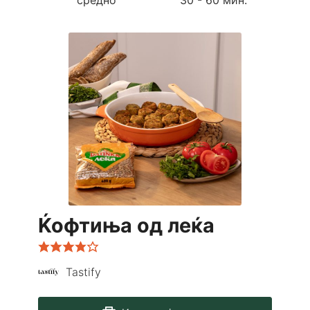
Ќофтиња од леќа
Tastify